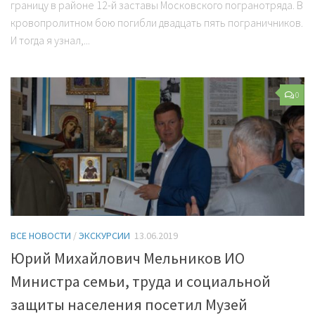
границу в районе 12-й заставы Московского погранотряда. В
кровопролитном бою погибли двадцать пять пограничников.
И тогда я узнал,...
0
ВСЕ НОВОСТИ
/
ЭКСКУРСИИ
13.06.2019
Юрий Михайлович Мельников ИО
Министра семьи, труда и социальной
защиты населения посетил Музей