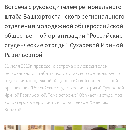
Встреча с руководителем регионального
штаба Башкортостанского регионального
отделения молодёжной общероссийской
общественной организации “Российские
студенческие отряды” Сухаревой Ириной
Равильевной
11 июля 2019г. проведена встреча с руководителем
регионального штаба Башкортостанского регионального
отделения молодёжной общероссийской общественной
организации “Российские студенческие отряды” Сухаревой
Ириной Равильевной. Тема встречи: “Об участии студентов-
волонтёров в мероприятии посвященное 75- летию
Великой...