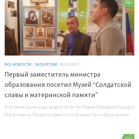
0
ВСЕ НОВОСТИ
/
ЭКСКУРСИИ
08.07.2019
Первый заместитель министра
образования посетил Музей “Солдатской
славы и материнской памяти”
8-го июля были рады видеть в гостях Мавлетбердина Ильдара
Маратовича, Первого заместителя министра образования
0