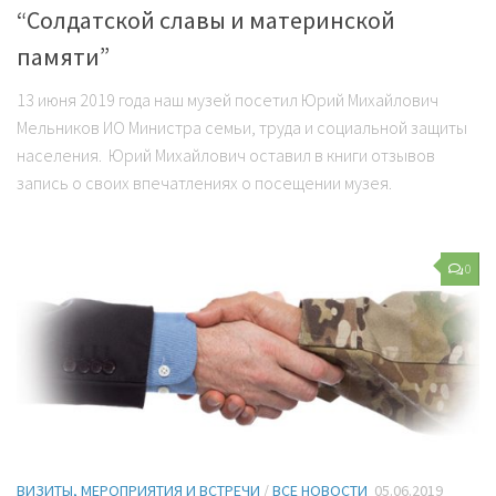
“Солдатской славы и материнской
памяти”
13 июня 2019 года наш музей посетил Юрий Михайлович
Мельников ИО Министра семьи, труда и социальной защиты
населения. Юрий Михайлович оставил в книги отзывов
запись о своих впечатлениях о посещении музея.
0
ВИЗИТЫ, МЕРОПРИЯТИЯ И ВСТРЕЧИ
/
ВСЕ НОВОСТИ
05.06.2019