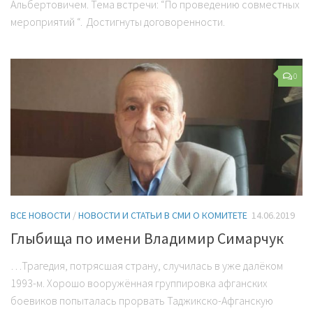
Альбертовичем. Тема встречи: “По проведению совместных
мероприятий “. Достигнуты договоренности.
0
ВСЕ НОВОСТИ
/
НОВОСТИ И СТАТЬИ В СМИ О КОМИТЕТЕ
14.06.2019
Глыбища по имени Владимир Симарчук
…Трагедия, потрясшая страну, случилась в уже далёком
1993-м. Хорошо вооружённая группировка афганских
боевиков попыталась прорвать Таджикско-Афганскую