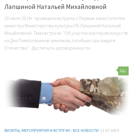
Лапшиной Натальей Михайловной
15 июля 2019г. проведена встреча с Первым заместителем
министра Министерства культуры РБ Лапшиной Натальей
Михайловной. Тема встречи: “Об участие мастеров искусств
на Дне Памяти воинов-земляков, погибших при защите
Отечества “. Достигнуты договоренности.
0
ВИЗИТЫ, МЕРОПРИЯТИЯ И ВСТРЕЧИ
/
ВСЕ НОВОСТИ
11.07.2019