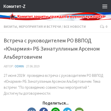
Комитет-Z
ВИЗИТЫ, МЕРОПРИЯТИЯ И ВСТРЕЧИ
/
ВСЕ НОВОСТИ
0
Встреча с руководителем РО ВВПОД
«Юнармия» РБ Зинатуллиным Арсеном
Альбертовичем
АВТОР:
ODMIN
·
27.06.2019
27 июня 2019г. проведена встреча с руководителем РО ВВПОД
«Юнармия» РБ Зинатуллиным Арсеном Альбертовичем. Тема
встречи: “По проведению совместных мероприятий “.
Достигнуты договоренности.
Поделиться...