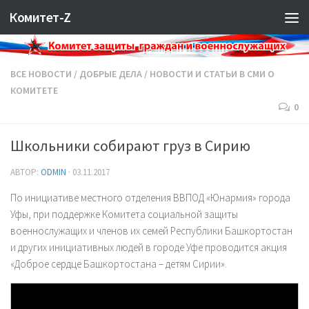
Комитет-Z
ВСЕ НОВОСТИ
/
ДОБРЫЕ ДЕЛА
/
НОВОСТИ И СТАТЬИ В СМИ О
КОМИТЕТЕ
0
Школьники собирают груз в Сирию
АВТОР:
ODMIN
·
03.11.2017
По инициативе местного отделения ВВПОД «Юнармия» города
Уфы, при поддержке Комитета социальной защиты
военнослужащих и членов их семей Республики Башкортостан
и других инициативных людей в городе Уфе проводится акция
«Доброе сердце Башкортостана – детям Сирии».