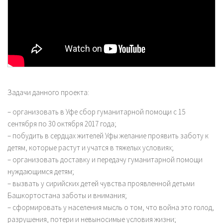
Задачи данного проекта:
– организовать в Уфе сбор гуманитарной помощи с 15
сентября по 30 октября 2017 года;
– побудить в сердцах жителей Уфы желание проявить заботу к
детям, которые растут и учатся в тяжелых условиях;
– организовать доставку и передачу гуманитарной помощи
нуждающимся детям;
– вызвать у сирийских детей чувства проявленной детьми
Башкортостана заботы и внимания;
– сформировать у населения мысль о том, что война это голод,
разрушения, потери и невыносимые условия жизни;