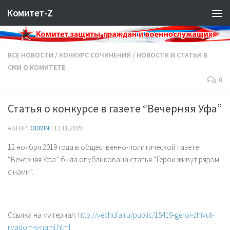
Комитет-Z
ВСЕ НОВОСТИ
/
КОНКУРС СОЧИНЕНИЙ
/
НОВОСТИ И СТАТЬИ В
СМИ О КОМИТЕТЕ
0
Статья о конкурсе в газете “Вечерняя Уфа”
АВТОР:
ODMIN
·
12.11.2019
12 ноября 2019 года в общественно-политической газете
“Вечерняя Уфа” была опубликована статья “Герои живут рядом
с нами”.
Ссылка на материал:
http://vechufa.ru/public/15419-geroi-zhivut-
ryadom-s-nami.html