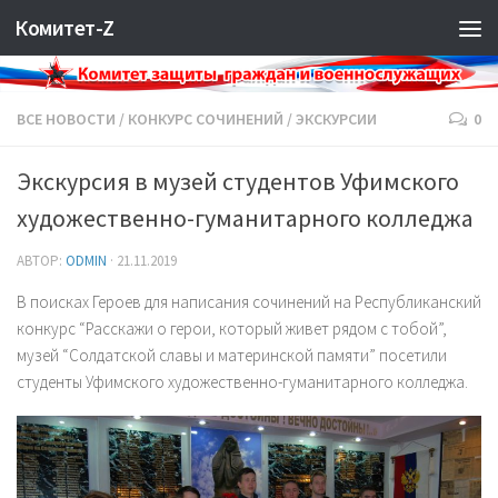
Комитет-Z
ВСЕ НОВОСТИ
/
КОНКУРС СОЧИНЕНИЙ
/
ЭКСКУРСИИ
0
Экскурсия в музей студентов Уфимского
художественно-гуманитарного колледжа
АВТОР:
ODMIN
·
21.11.2019
В поисках Героев для написания сочинений на Республиканский
конкурс “Расскажи о герои, который живет рядом с тобой”,
музей “Солдатской славы и материнской памяти” посетили
студенты Уфимского художественно-гуманитарного колледжа.