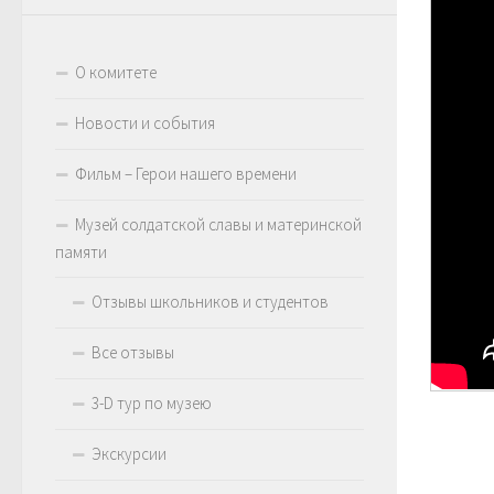
О комитете
Новости и события
Фильм – Герои нашего времени
Музей солдатской славы и материнской
памяти
Отзывы школьников и студентов
Все отзывы
3-D тур по музею
Экскурсии