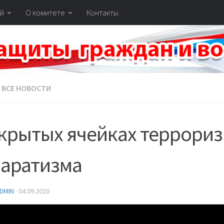
й
О комитете
Контакты
ВСЕ НОВОСТИ
крытых ячейках террориз
паратизма
DMIN
·
04.09.2020