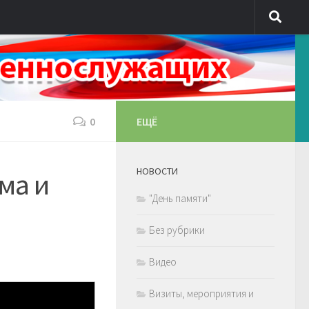
0
ЕЩЁ
НОВОСТИ
ма и
"День памяти"
Без рубрики
Видео
Визиты, мероприятия и