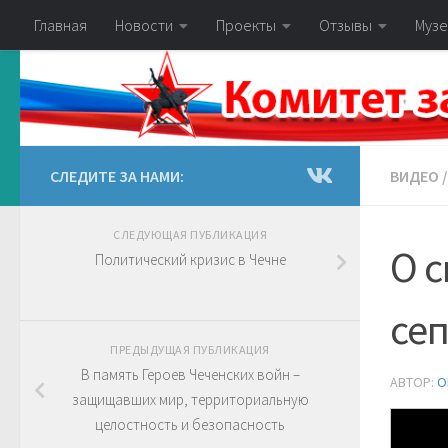
Главная
Новости
Проекты
Отзывы
Музе
СЛЕДИТЕ ЗА НАМИ:
ВИДЕО
/
СЛЕДУЮЩАЯ ПУБЛИКАЦИЯ
О с
Политический кризис в Чечне
се
ПРЕДЫДУЩАЯ ПУБЛИКАЦИЯ
В память Героев Чеченских войн –
АВТОР:
O
защищавших мир, территориальную
целостность и безопасность