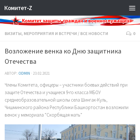
Комитет-Z
ВИЗИТЫ, МЕРОПРИЯТИЯ И ВСТРЕЧИ
/
ВСЕ НОВОСТИ
0
Возложение венка ко Дню защитника
Отечества
АВТОР:
ODMIN
·
23.02.2021
Члены Комитета, офицеры – участники боевых действий при
защите Отечества и учащиеся 9-го класса МБОУ
среднеобразовательной школы села Шингак-Куль,
Чишминского района Республики Башкортостан возложили
венок у мемориала “Скорбящая мать”