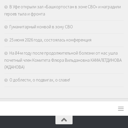
В Уфе открыли зал «Башкортостан в зоне СВО» и наградили
героев тыла и фронта
Гуманитарный конвой в зону СВО
25 июня 2026 года, состоялась конференция
На 84-м году после продолжительной болезни от нас ушла
почетный член Комитета Флюра Вильдановна КАМАЛЕТДИНОВА
(ЖДАНОВА)
О доблести, о подвигах, о славе!