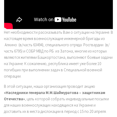
Нет необходимости рассказывать Вам о ситуации на Украине. В
настоящее время военнослужащие инженерной бригады из
Алкино (в/часть 63494), специального отряда Росгвардии (в/
часть 6795) и СОБР МВД по РБ из Затона, многие из которых
являются жителями Башкортостана, выполняют боевые задачи
на Украине. К сожалению, республика имеет уже более 10
погибших при выполнении задач в Специальной военной
операции.
В этой ситуации, наша организация проводит акцию
«Наследники генерала М.М.Шаймуратова – защитникам
Отечества»
, цель которой собрать индивидуальные посылки
для наших военнослужащих находящихся на Украине и
доставить их в места дислокации в период с 15 по 20 апреля.