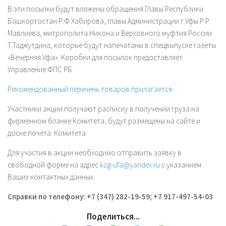
В эти посылки будут вложены обращения Главы Республики
Башкортостан Р.Ф.Хабирова, главы Администрации г.Уфы Р.Р.
Мавлиева, митрополита Никона и Верховного муфтия России
Т.Таджутдина, которые будут напечатаны в спецвыпуске газеты
«Вечерняя Уфа». Коробки для посылок предоставляет
Управление ФПС РБ.
Рекомендованный перечень товаров прилагается.
Участники акции получают расписку в получении груза на
фирменном бланке Комитета, будут размещены на сайте и
доске почета Комитета.
Для участия в акции необходимо отправить заявку в
свободной форме на адрес
kzg-ufa@yandex.ru
с указанием
Ваших контактных данных.
Справки по телефону: +7 (347) 282-19-59; +7 917-497-54-03
Поделиться...